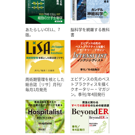
あたらしいCELL、7
脳科学を網羅する教科
版。
書
エビデンスの先のベス
周術期管理を核とした
トプラクティスを描く
総合誌［リサ］月刊/
クオータリー・マガジ
毎月1月発売
ン。季刊/年4回発行