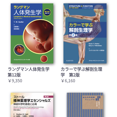
ラングマン人体発生学
カラーで学ぶ解剖生理
第12版
学 第2版
￥9,350
￥6,160