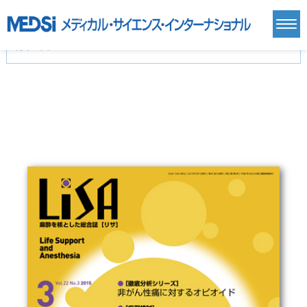
カテゴリー
新刊(直近6ヶ月)(24)
麻酔・集中治療・救急(284)
画像診断・放射線医学(98)
内科総合(27)
マニュアル(39)
医学生・研修医(258)
医学雑誌(585)
生命科学・関連書籍(38)
臨床医学:一般(359)
臨床医学:内科系(407)
臨床医学:外科系(249)
基礎医学(93)
基礎医学関連科学(80)
自然科学(25)
看護学(21)
医療技術(16)
歯科学(3)
栄養学(0)
薬学(7)
保健・体育(1)
衛生・公衆衛生学(14)
医学一般(91)
マルチメディア(0)