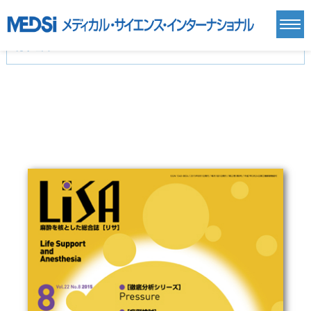
カテゴリー
新刊(直近6ヶ月)(24)
麻酔・集中治療・救急(284)
画像診断・放射線医学(98)
内科総合(27)
マニュアル(39)
医学生・研修医(258)
医学雑誌(585)
生命科学・関連書籍(38)
臨床医学:一般(359)
臨床医学:内科系(407)
臨床医学:外科系(249)
基礎医学(93)
基礎医学関連科学(80)
自然科学(25)
看護学(21)
医療技術(16)
歯科学(3)
栄養学(0)
薬学(7)
保健・体育(1)
衛生・公衆衛生学(14)
医学一般(91)
マルチメディア(0)