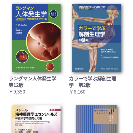
ラングマン人体発生学
カラーで学ぶ解剖生理
第12版
学 第2版
￥9,350
￥6,160