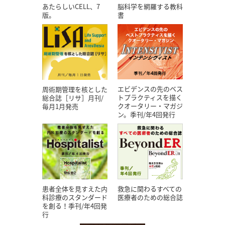
あたらしいCELL、7
脳科学を網羅する教科
版。
書
エビデンスの先のベス
周術期管理を核とした
トプラクティスを描く
総合誌［リサ］月刊/
クオータリー・マガジ
毎月1月発売
ン。季刊/年4回発行
患者全体を見すえた内
救急に関わるすべての
科診療のスタンダード
医療者のための総合誌
を創る！季刊/年4回発
行