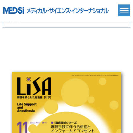
カテゴリー
新刊(直近6ヶ月)(24)
麻酔・集中治療・救急(284)
画像診断・放射線医学(98)
内科総合(27)
マニュアル(39)
医学生・研修医(258)
医学雑誌(585)
生命科学・関連書籍(38)
臨床医学:一般(359)
臨床医学:内科系(407)
臨床医学:外科系(249)
基礎医学(93)
基礎医学関連科学(80)
自然科学(25)
看護学(21)
医療技術(16)
歯科学(3)
栄養学(0)
薬学(7)
保健・体育(1)
衛生・公衆衛生学(14)
医学一般(91)
マルチメディア(0)