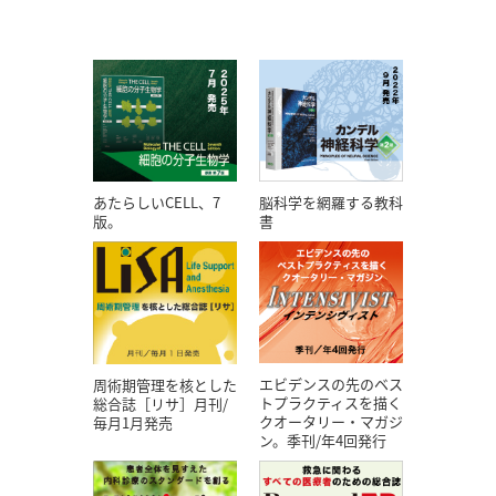
あたらしいCELL、7
脳科学を網羅する教科
版。
書
エビデンスの先のベス
周術期管理を核とした
トプラクティスを描く
総合誌［リサ］月刊/
クオータリー・マガジ
毎月1月発売
ン。季刊/年4回発行