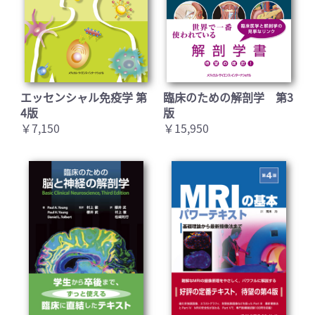
エッセンシャル免疫学 第
臨床のための解剖学 第3
4版
版
￥7,150
￥15,950