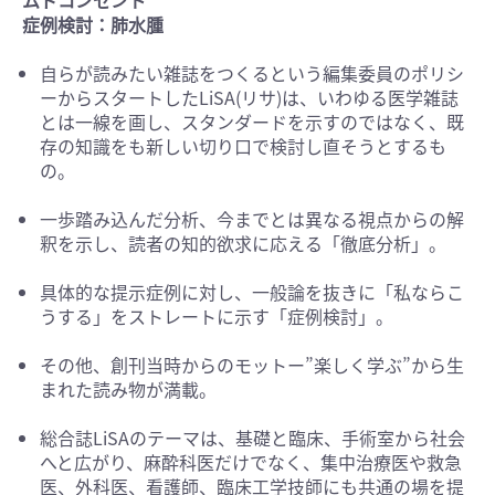
ムドコンセント
症例検討：肺水腫
自らが読みたい雑誌をつくるという編集委員のポリシ
ーからスタートしたLiSA(リサ)は、いわゆる医学雑誌
とは一線を画し、スタンダードを示すのではなく、既
存の知識をも新しい切り口で検討し直そうとするも
の。
一歩踏み込んだ分析、今までとは異なる視点からの解
釈を示し、読者の知的欲求に応える「徹底分析」。
具体的な提示症例に対し、一般論を抜きに「私ならこ
うする」をストレートに示す「症例検討」。
その他、創刊当時からのモットー”楽しく学ぶ”から生
まれた読み物が満載。
総合誌LiSAのテーマは、基礎と臨床、手術室から社会
へと広がり、麻酔科医だけでなく、集中治療医や救急
医、外科医、看護師、臨床工学技師にも共通の場を提