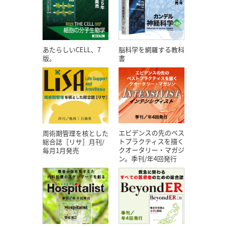
あたらしいCELL、7
脳科学を網羅する教科
版。
書
エビデンスの先のベス
周術期管理を核とした
トプラクティスを描く
総合誌［リサ］月刊/
クオータリー・マガジ
毎月1月発売
ン。季刊/年4回発行