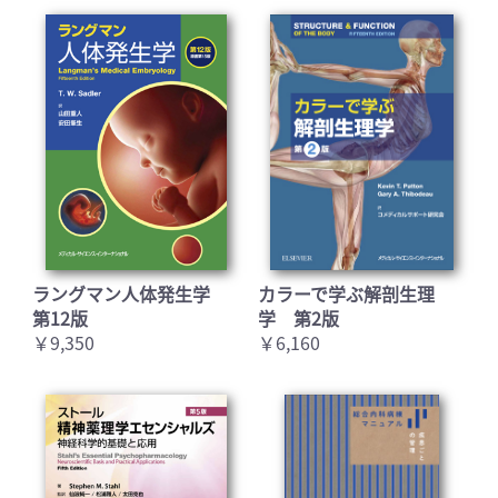
ラングマン人体発生学
カラーで学ぶ解剖生理
第12版
学 第2版
￥9,350
￥6,160