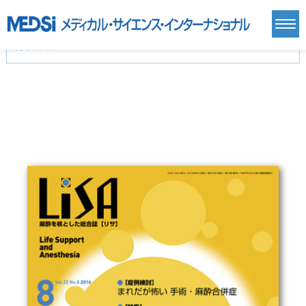
カテゴリー
新刊(直近6ヶ月)(24)
麻酔・集中治療・救急(284)
画像診断・放射線医学(98)
内科総合(27)
マニュアル(39)
医学生・研修医(258)
医学雑誌(585)
生命科学・関連書籍(38)
臨床医学:一般(359)
臨床医学:内科系(407)
臨床医学:外科系(249)
基礎医学(93)
基礎医学関連科学(80)
自然科学(25)
看護学(21)
医療技術(16)
歯科学(3)
栄養学(0)
薬学(7)
保健・体育(1)
衛生・公衆衛生学(14)
医学一般(91)
マルチメディア(0)