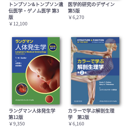
トンプソン&トンプソン遺
医学的研究のデザイン
伝医学・ゲノム医学 第3
第5版
版
￥6,270
￥12,100
ラングマン人体発生学
カラーで学ぶ解剖生理
第12版
学 第2版
￥9,350
￥6,160