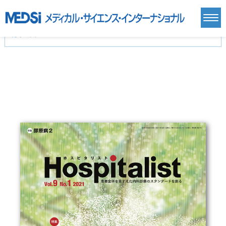
カテゴリー
新刊(直近6ヶ月)(23)
麻酔・集中治療・救急(284)
画像診断・放射線医学(98)
内科総合(27)
マニュアル(39)
医学生・研修医(258)
医学雑誌(585)
生命科学・関連書籍(38)
臨床医学:一般(359)
臨床医学:内科系(407)
臨床医学:外科系(249)
基礎医学(93)
基礎医学関連科学(80)
自然科学(25)
看護学(21)
医療技術(16)
歯科学(3)
栄養学(0)
薬学(7)
保健・体育(1)
衛生・公衆衛生学(14)
医学一般(91)
マルチメディア(0)