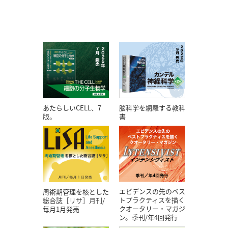
あたらしいCELL、7
脳科学を網羅する教科
版。
書
エビデンスの先のベス
周術期管理を核とした
トプラクティスを描く
総合誌［リサ］月刊/
クオータリー・マガジ
毎月1月発売
ン。季刊/年4回発行