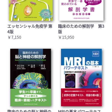
エッセンシャル免疫学 第
臨床のための解剖学 第3
4版
版
￥7,150
￥15,950
臨床のための脳と神経の
MRIの基本パワーテキス