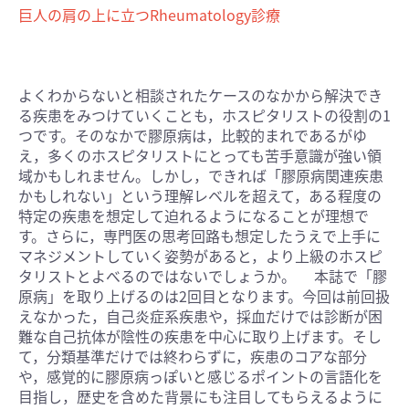
巨人の肩の上に立つRheumatology診療
よくわからないと相談されたケースのなかから解決でき
る疾患をみつけていくことも，ホスピタリストの役割の1
つです。そのなかで膠原病は，比較的まれであるがゆ
え，多くのホスピタリストにとっても苦手意識が強い領
域かもしれません。しかし，できれば「膠原病関連疾患
かもしれない」という理解レベルを超えて，ある程度の
特定の疾患を想定して迫れるようになることが理想で
す。さらに，専門医の思考回路も想定したうえで上手に
マネジメントしていく姿勢があると，より上級のホスピ
タリストとよべるのではないでしょうか。 本誌で「膠
原病」を取り上げるのは2回目となります。今回は前回扱
えなかった，自己炎症系疾患や，採血だけでは診断が困
難な自己抗体が陰性の疾患を中心に取り上げます。そし
て，分類基準だけでは終わらずに，疾患のコアな部分
や，感覚的に膠原病っぽいと感じるポイントの言語化を
目指し，歴史を含めた背景にも注目してもらえるように