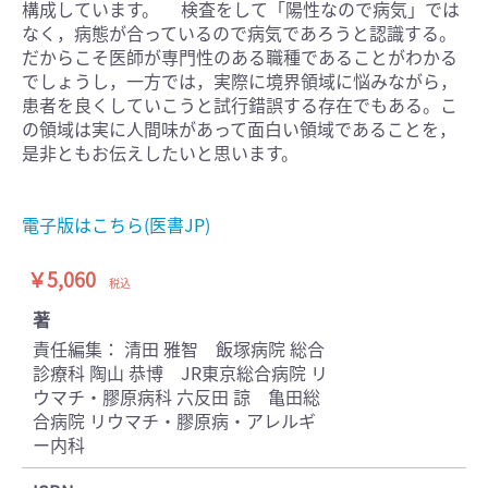
構成しています。 検査をして「陽性なので病気」では
なく，病態が合っているので病気であろうと認識する。
だからこそ医師が専門性のある職種であることがわかる
でしょうし，一方では，実際に境界領域に悩みながら，
患者を良くしていこうと試行錯誤する存在でもある。こ
の領域は実に人間味があって面白い領域であることを，
是非ともお伝えしたいと思います。
電子版はこちら(医書JP)
￥5,060
税込
著
責任編集： 清田 雅智 飯塚病院 総合
診療科 陶山 恭博 JR東京総合病院 リ
ウマチ・膠原病科 六反田 諒 亀田総
合病院 リウマチ・膠原病・アレルギ
ー内科