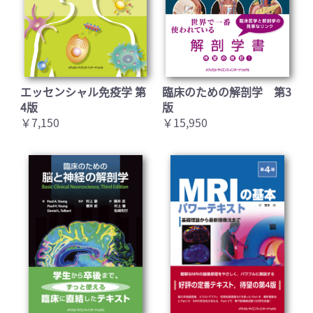
エッセンシャル免疫学 第
臨床のための解剖学 第3
4版
版
￥7,150
￥15,950