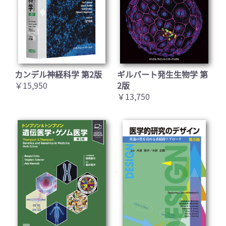
カンデル神経科学 第2版
ギルバート発生生物学 第
￥15,950
2版
￥13,750