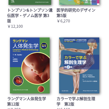
トンプソン&トンプソン遺
医学的研究のデザイン
伝医学・ゲノム医学 第3
第5版
版
￥6,270
￥12,100
お買い物を続ける
カートへ進む
ラングマン人体発生学
カラーで学ぶ解剖生理
第12版
学 第2版