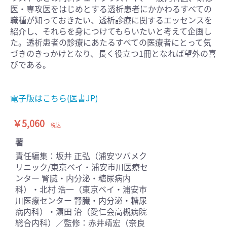
医・専攻医をはじめとする透析患者にかかわるすべての
職種が知っておきたい、透析診療に関するエッセンスを
紹介し、それらを身につけてもらいたいと考えて企画し
た。透析患者の診療にあたるすべての医療者にとって気
づきのきっかけとなり、長く役立つ1冊となれば望外の喜
びである。
電子版はこちら(医書JP)
￥5,060
税込
著
責任編集：坂井 正弘（浦安ツバメク
リニック/東京ベイ・浦安市川医療セ
ンター 腎臓・内分泌・糖尿病内
科）・北村 浩一（東京ベイ・浦安市
川医療センター 腎臓・内分泌・糖尿
病内科）・濵田 治（愛仁会高槻病院
総合内科）／監修：赤井靖宏（奈良