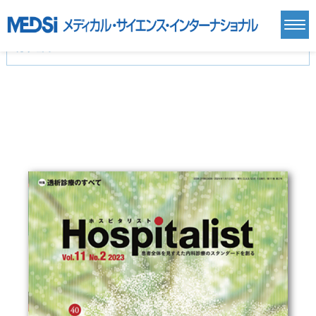
カテゴリー
新刊(直近6ヶ月)(23)
麻酔・集中治療・救急(284)
画像診断・放射線医学(98)
内科総合(27)
マニュアル(39)
医学生・研修医(258)
医学雑誌(585)
生命科学・関連書籍(38)
臨床医学:一般(359)
臨床医学:内科系(407)
臨床医学:外科系(249)
基礎医学(93)
基礎医学関連科学(80)
自然科学(25)
看護学(21)
医療技術(16)
歯科学(3)
栄養学(0)
薬学(7)
保健・体育(1)
衛生・公衆衛生学(14)
医学一般(91)
マルチメディア(0)