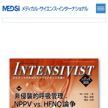
カテゴリー
新刊(直近6ヶ月)(24)
麻酔・集中治療・救急(284)
画像診断・放射線医学(98)
内科総合(27)
マニュアル(39)
医学生・研修医(258)
医学雑誌(585)
生命科学・関連書籍(38)
臨床医学:一般(359)
臨床医学:内科系(407)
臨床医学:外科系(249)
基礎医学(93)
基礎医学関連科学(80)
自然科学(25)
看護学(21)
医療技術(16)
歯科学(3)
栄養学(0)
薬学(7)
保健・体育(1)
衛生・公衆衛生学(14)
医学一般(91)
マルチメディア(0)