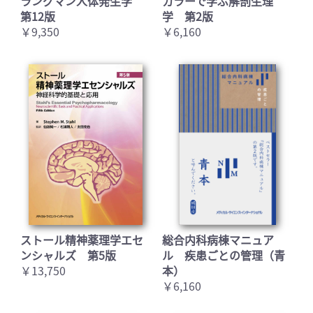
ラングマン人体発生学
カラーで学ぶ解剖生理
第12版
学 第2版
￥9,350
￥6,160
ストール精神薬理学エセ
総合内科病棟マニュア
ンシャルズ 第5版
ル 疾患ごとの管理（青
￥13,750
本）
￥6,160