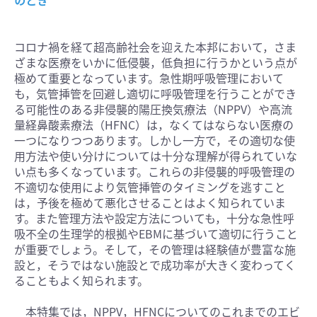
のとき
コロナ禍を経て超高齢社会を迎えた本邦において，さま
ざまな医療をいかに低侵襲，低負担に行うかという点が
極めて重要となっています。急性期呼吸管理において
も，気管挿管を回避し適切に呼吸管理を行うことができ
る可能性のある非侵襲的陽圧換気療法（NPPV）や高流
量経鼻酸素療法（HFNC）は，なくてはならない医療の
一つになりつつあります。しかし一方で，その適切な使
用方法や使い分けについては十分な理解が得られていな
い点も多くなっています。これらの非侵襲的呼吸管理の
不適切な使用により気管挿管のタイミングを逃すこと
は，予後を極めて悪化させることはよく知られていま
す。また管理方法や設定方法についても，十分な急性呼
吸不全の生理学的根拠やEBMに基づいて適切に行うこと
が重要でしょう。そして，その管理は経験値が豊富な施
設と，そうではない施設とで成功率が大きく変わってく
ることもよく知られます。
本特集では，NPPV，HFNCについてのこれまでのエビ