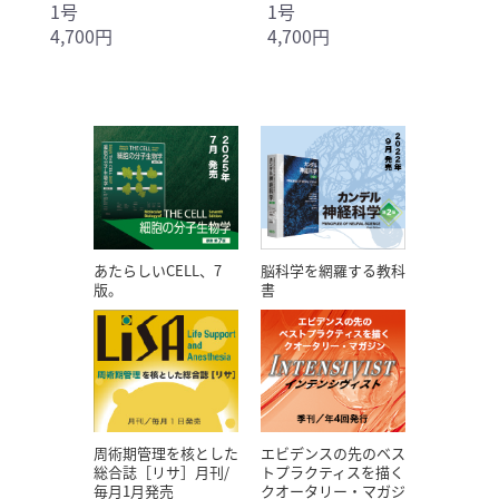
1号
1号
4,700円
4,700円
あたらしいCELL、7
脳科学を網羅する教科
版。
書
エビデンスの先のベス
周術期管理を核とした
トプラクティスを描く
総合誌［リサ］月刊/
クオータリー・マガジ
毎月1月発売