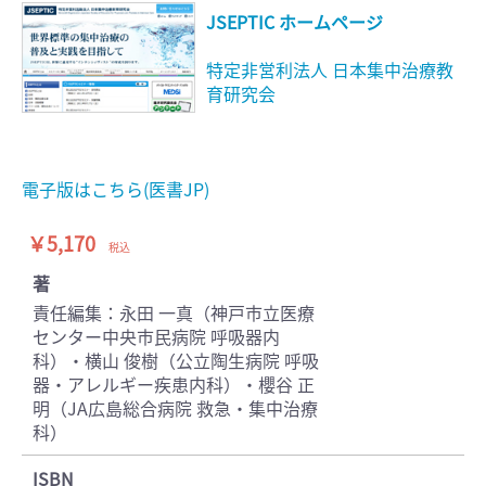
JSEPTIC ホームページ
特定非営利法人 日本集中治療教
育研究会
電子版はこちら(医書JP)
￥5,170
税込
著
責任編集：永田 一真（神戸市立医療
センター中央市民病院 呼吸器内
科）・横山 俊樹（公立陶生病院 呼吸
器・アレルギー疾患内科）・櫻谷 正
明（JA広島総合病院 救急・集中治療
科）
ISBN