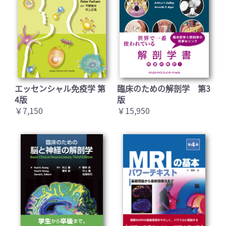
エッセンシャル免疫学 第
臨床のための解剖学 第3
4版
版
￥7,150
￥15,950