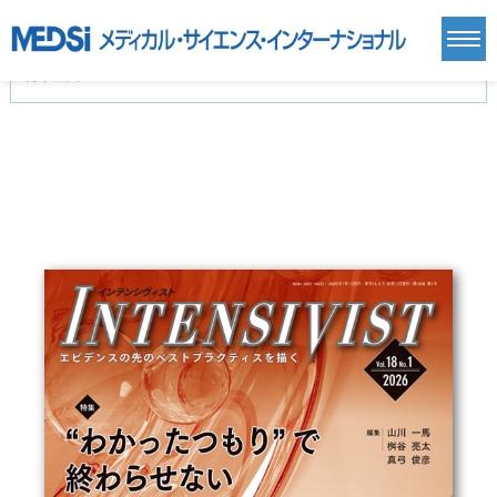
カテゴリー
新刊(直近6ヶ月)(24)
麻酔・集中治療・救急(284)
画像診断・放射線医学(98)
内科総合(27)
マニュアル(39)
医学生・研修医(258)
医学雑誌(585)
生命科学・関連書籍(38)
臨床医学:一般(359)
臨床医学:内科系(407)
臨床医学:外科系(249)
基礎医学(93)
基礎医学関連科学(80)
自然科学(25)
看護学(21)
医療技術(16)
歯科学(3)
栄養学(0)
薬学(7)
保健・体育(1)
衛生・公衆衛生学(14)
医学一般(91)
マルチメディア(0)