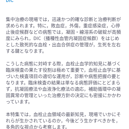
DIC
集中治療の現場では，迅速かつ的確な診断と治療判断が
求められます。特に，敗血症，外傷，重症感染症，心停
止後症候群などの病態では，凝固・線溶系の破綻が高頻
度にみられ，DIC（播種性血管内凝固症候群）をはじめ
とした致死的な血栓・出血合併症の管理が，生死を左右
する鍵となります。
こうした病態に対峙する際，血栓止血学的知見に基づく
臨床検査の果たす役割は極めて重要で，血栓止血学に基
づいた検査項目の適切な運用が，診断や病態把握の要と
なります。臨床検査の結果は単なる病態評価にとどまら
ず，抗凝固療法や血液浄化療法の適応，補助循環中の凝
固異常の管理といった治療方針の決定にも密接にかかわ
っています。
本特集では，血栓止血領域の最新知見，現場でいかにそ
れらが生かされているのか，今後どう生かすべきかを，
多角的な視点から考察します。