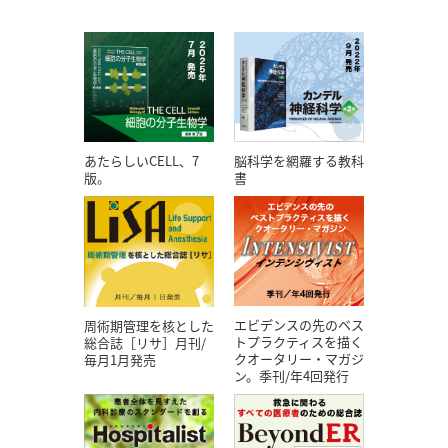
あたらしいCELL、7
脳科学を網羅する教科
版。
書
エビデンスの先のベス
周術期管理を核とした
トプラクティスを描く
総合誌［リサ］月刊/
クオータリー・マガジ
毎月1月発売
ン。季刊/年4回発行