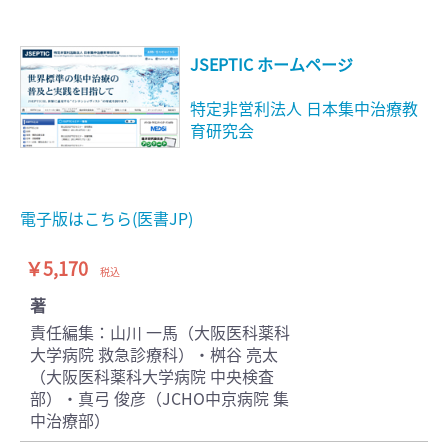
JSEPTIC ホームページ
特定非営利法人 日本集中治療教
育研究会
電子版はこちら(医書JP)
￥5,170
税込
著
責任編集：山川 一馬（大阪医科薬科
大学病院 救急診療科）・桝谷 亮太
（大阪医科薬科大学病院 中央検査
部）・真弓 俊彦（JCHO中京病院 集
中治療部）