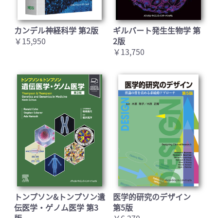
カンデル神経科学 第2版
ギルバート発生生物学 第
￥15,950
2版
￥13,750
トンプソン&トンプソン遺
医学的研究のデザイン
伝医学・ゲノム医学 第3
第5版
版
￥6,270