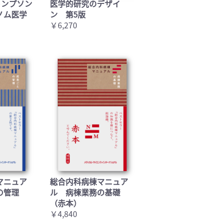
トンプソン
医学的研究のデザイ
ノム医学
ン 第5版
￥6,270
マニュア
総合内科病棟マニュア
の管理
ル 病棟業務の基礎
（赤本）
￥4,840