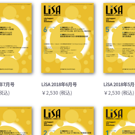
医学:内科系(407)
臨床医学:外科系(249)
科学(25)
看護学(21)
学(0)
薬学(7)
一般(91)
マルチメディア(0)
18年7月号
LiSA 2018年6月号
LiSA 2018年5
(税込)
￥2,530 (税込)
￥2,530 (税込)