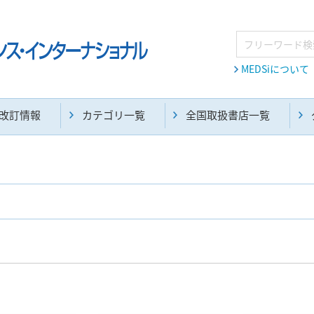
MEDSiについて
改訂情報
カテゴリ一覧
全国取扱書店一覧
麻酔・集中治療・救急(284)
画像診断・放射線医学(98)
医学生・研修医(258)
医学雑誌(585)