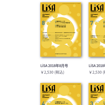
臨床医学:一般(359)
臨床
基礎医学関連科学(80)
自然
歯科学(3)
栄養
衛生・公衆衛生学(14)
医学
LiSA 2018年8月号
LiSA 20
￥2,530 (税込)
￥2,530 