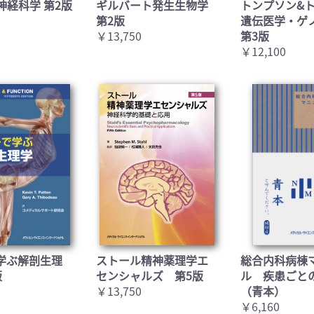
神経科学 第2版
ギルバート発生生物学
トンプソン&
第2版
遺伝医学・ゲ
￥13,750
第3版
￥12,100
学ぶ解剖生理
ストール精神薬理学エ
総合内科病棟
版
センシャルズ 第5版
ル 疾患ごと
￥13,750
（青本）
￥6,160