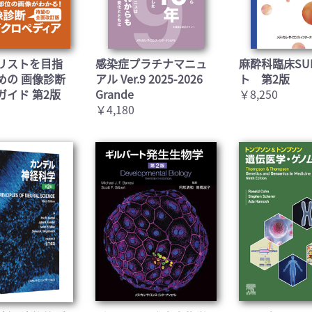
お買い物を続ける
カートへ進む
リストを目指
感染症プラチナマニュ
麻酔科臨床SU
めの 画像診断
アル Ver.9 2025-2026
ト 第2版
ガイド 第2版
Grande
￥8,250
￥4,180