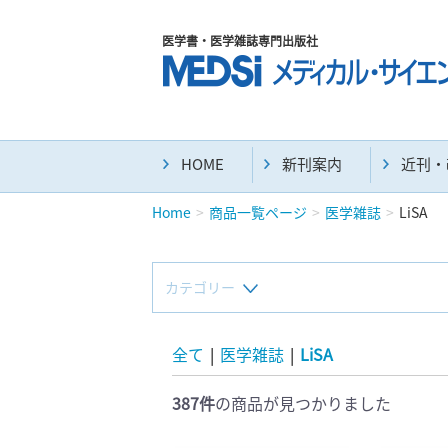
医学書・医学雑誌専門出版社
HOME
新刊案内
近刊・
Home
商品一覧ページ
医学雑誌
LiSA
カテゴリー
新刊(直近6ヶ月)(23)
全て
|
医学雑誌
|
LiSA
387件
の商品が見つかりました
マニュアル(39)