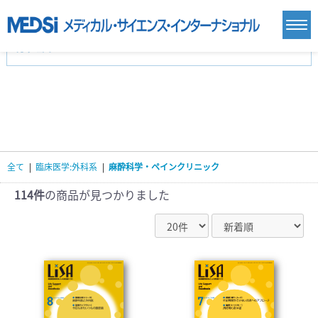
カテゴリー
新刊(直近6ヶ月)(24)
麻酔・集中治療・救急(284)
画像診断・放射線医学(98)
内科総合(27)
マニュアル(39)
医学生・研修医(258)
医学雑誌(585)
生命科学・関連書籍(38)
臨床医学:一般(359)
臨床医学:内科系(407)
臨床医学:外科系(249)
全て
|
臨床医学:外科系
|
麻酔科学・ペインクリニック
基礎医学(93)
基礎医学関連科学(80)
自然科学(25)
看護学(21)
医療技術(16)
歯科学(3)
114件
の商品が見つかりました
栄養学(0)
薬学(7)
保健・体育(1)
衛生・公衆衛生学(14)
医学一般(91)
マルチメディア(0)