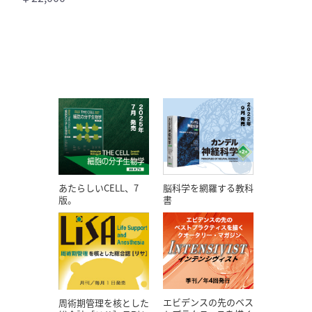
あたらしいCELL、7
脳科学を網羅する教科
版。
書
エビデンスの先のベス
周術期管理を核とした