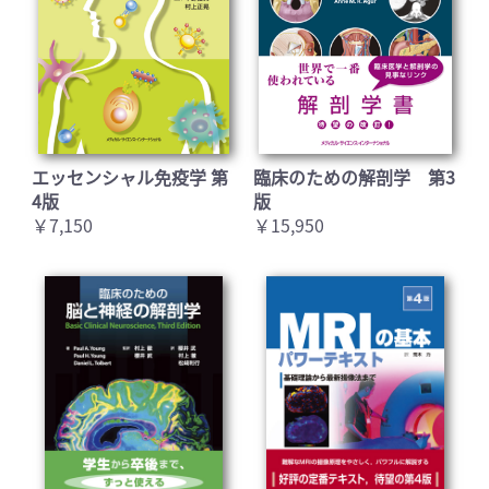
エッセンシャル免疫学 第
臨床のための解剖学 第3
4版
版
￥7,150
￥15,950