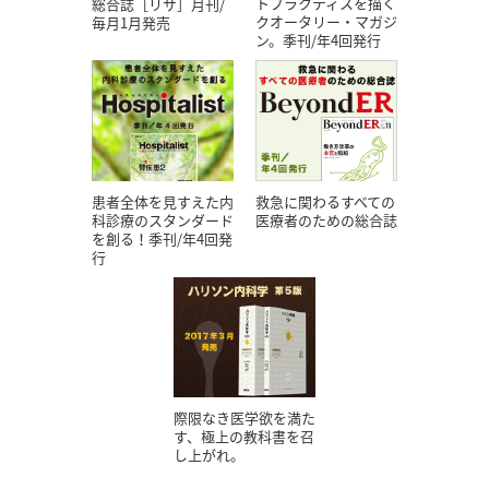
トプラクティスを描く
総合誌［リサ］月刊/
クオータリー・マガジ
毎月1月発売
ン。季刊/年4回発行
患者全体を見すえた内
救急に関わるすべての
科診療のスタンダード
医療者のための総合誌
を創る！季刊/年4回発
行
際限なき医学欲を満た
す、極上の教科書を召
し上がれ。