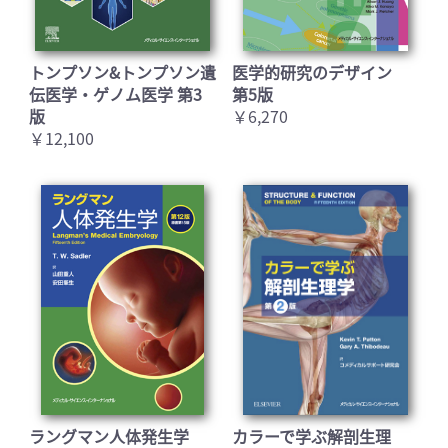
トンプソン&トンプソン遺
医学的研究のデザイン
お買い物を続ける
カートへ進む
伝医学・ゲノム医学 第3
第5版
版
￥6,270
￥12,100
ラングマン人体発生学
カラーで学ぶ解剖生理