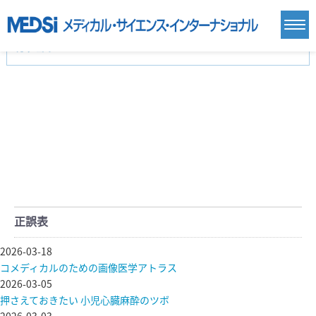
カテゴリー
新刊(直近6ヶ月)(24)
麻酔・集中治療・救急(284)
画像診断・放射線医学(98)
内科総合(27)
マニュアル(39)
医学生・研修医(258)
医学雑誌(585)
生命科学・関連書籍(38)
臨床医学:一般(359)
臨床医学:内科系(407)
臨床医学:外科系(249)
基礎医学(93)
基礎医学関連科学(80)
自然科学(25)
看護学(21)
医療技術(16)
歯科学(3)
栄養学(0)
薬学(7)
保健・体育(1)
衛生・公衆衛生学(14)
医学一般(91)
マルチメディア(0)
正誤表
2026-03-18
コメディカルのための画像医学アトラス
2026-03-05
押さえておきたい 小児心臓麻酔のツボ
2026-03-03