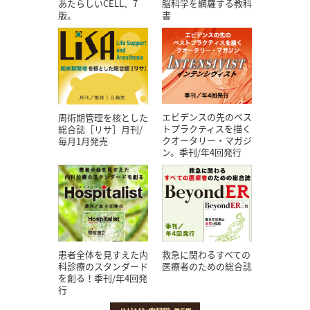
あたらしいCELL、7
脳科学を網羅する教科
版。
書
エビデンスの先のベス
周術期管理を核とした
トプラクティスを描く
総合誌［リサ］月刊/
クオータリー・マガジ
毎月1月発売
ン。季刊/年4回発行
患者全体を見すえた内
救急に関わるすべての
科診療のスタンダード
医療者のための総合誌
を創る！季刊/年4回発
行