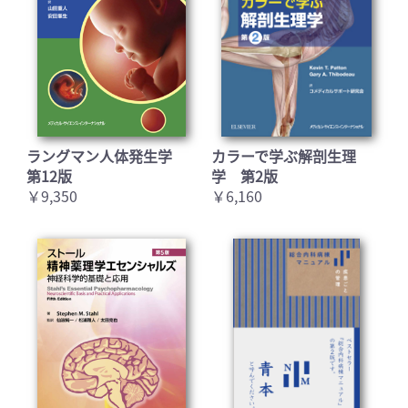
ラングマン人体発生学
カラーで学ぶ解剖生理
第12版
学 第2版
￥9,350
￥6,160