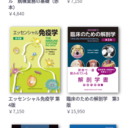
ル 病棟業務の基礎（赤
￥7,150
本）
￥4,840
エッセンシャル免疫学 第
臨床のための解剖学 第3
4版
版
￥7,150
￥15,950