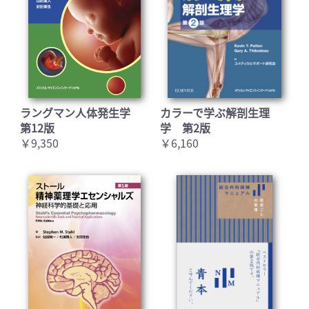
ラングマン人体発生学
カラーで学ぶ解剖生理
第12版
学 第2版
￥9,350
￥6,160