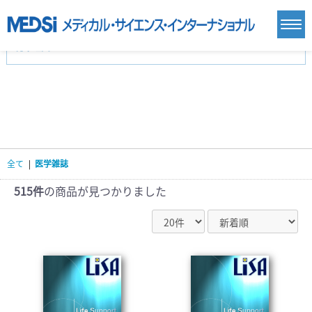
カテゴリー
新刊(直近6ヶ月)(23)
麻酔・集中治療・救急(284)
画像診断・放射線医学(98)
内科総合(27)
マニュアル(39)
医学生・研修医(258)
医学雑誌(585)
生命科学・関連書籍(38)
臨床医学:一般(359)
臨床医学:内科系(407)
臨床医学:外科系(249)
全て
|
医学雑誌
基礎医学(93)
基礎医学関連科学(80)
自然科学(25)
看護学(21)
医療技術(16)
歯科学(3)
515件
の商品が見つかりました
栄養学(0)
薬学(7)
保健・体育(1)
衛生・公衆衛生学(14)
医学一般(91)
マルチメディア(0)