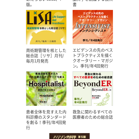
版。
書
エビデンスの先のベス
周術期管理を核とした
トプラクティスを描く
総合誌［リサ］月刊/
クオータリー・マガジ
毎月1月発売
ン。季刊/年4回発行
患者全体を見すえた内
救急に関わるすべての
科診療のスタンダード
医療者のための総合誌
を創る！季刊/年4回発
行