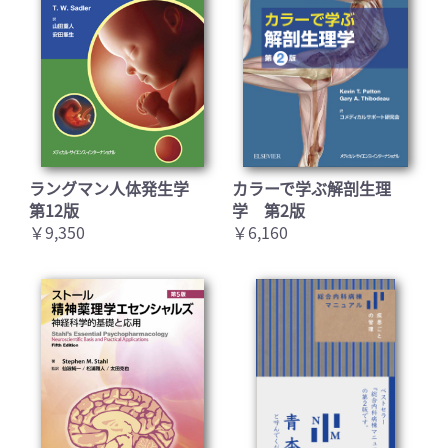
ラングマン人体発生学
カラーで学ぶ解剖生理
第12版
学 第2版
￥9,350
￥6,160