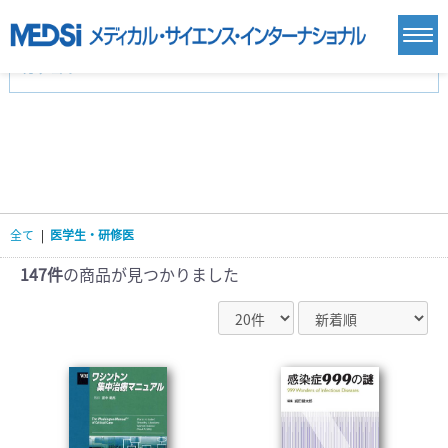
カテゴリー
新刊(直近6ヶ月)(24)
麻酔・集中治療・救急(284)
画像診断・放射線医学(98)
内科総合(27)
マニュアル(39)
医学生・研修医(258)
医学雑誌(585)
生命科学・関連書籍(38)
臨床医学:一般(359)
臨床医学:内科系(407)
臨床医学:外科系(249)
全て
|
医学生・研修医
基礎医学(93)
基礎医学関連科学(80)
自然科学(25)
看護学(21)
医療技術(16)
歯科学(3)
147件
の商品が見つかりました
栄養学(0)
薬学(7)
保健・体育(1)
衛生・公衆衛生学(14)
医学一般(91)
マルチメディア(0)