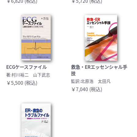
￥6,820 (税込)
￥5,720 (税込)
ECGケースファイル
救急・ERエッセンシャル手
技
著:村川裕二 山下武志
監訳:北原浩 太田凡
￥5,500 (税込)
￥7,040 (税込)