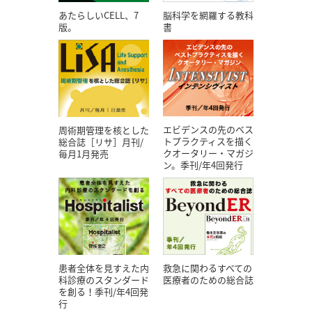
あたらしいCELL、7
脳科学を網羅する教科
版。
書
エビデンスの先のベス
周術期管理を核とした
トプラクティスを描く
総合誌［リサ］月刊/
クオータリー・マガジ
毎月1月発売
ン。季刊/年4回発行
患者全体を見すえた内
救急に関わるすべての
科診療のスタンダード
医療者のための総合誌
を創る！季刊/年4回発
行