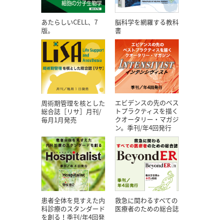
あたらしいCELL、7
脳科学を網羅する教科
版。
書
エビデンスの先のベス
周術期管理を核とした
トプラクティスを描く
総合誌［リサ］月刊/
クオータリー・マガジ
毎月1月発売
ン。季刊/年4回発行
患者全体を見すえた内
救急に関わるすべての
科診療のスタンダード
医療者のための総合誌
を創る！季刊/年4回発