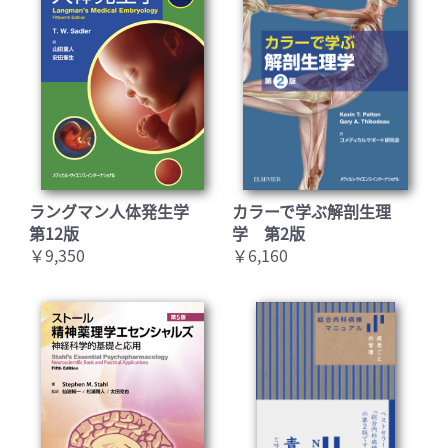
ラングマン人体発生学
カラーで学ぶ解剖生理
第12版
学 第2版
￥9,350
￥6,160