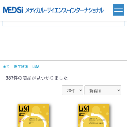
カテゴリー
新刊(直近6ヶ月)(24)
麻酔・集中治療・救急(284)
画像診断・放射線医学(98)
内科総合(27)
マニュアル(39)
医学生・研修医(258)
医学雑誌(585)
生命科学・関連書籍(38)
臨床医学:一般(359)
臨床医学:内科系(407)
臨床医学:外科系(249)
全て
|
医学雑誌
|
LiSA
基礎医学(93)
基礎医学関連科学(80)
自然科学(25)
看護学(21)
医療技術(16)
歯科学(3)
387件
の商品が見つかりました
栄養学(0)
薬学(7)
保健・体育(1)
衛生・公衆衛生学(14)
医学一般(91)
マルチメディア(0)