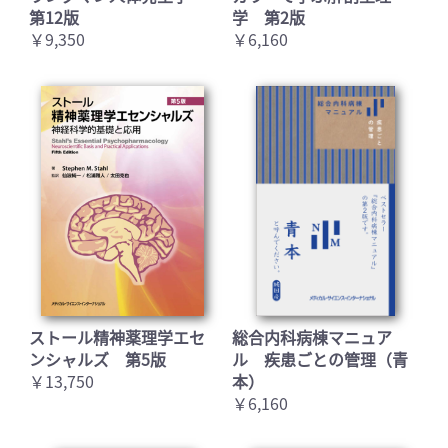
第12版
学 第2版
￥9,350
￥6,160
ストール精神薬理学エセ
総合内科病棟マニュア
ンシャルズ 第5版
ル 疾患ごとの管理（青
￥13,750
本）
￥6,160