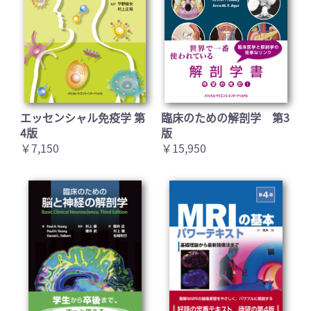
エッセンシャル免疫学 第
臨床のための解剖学 第3
4版
版
￥7,150
￥15,950