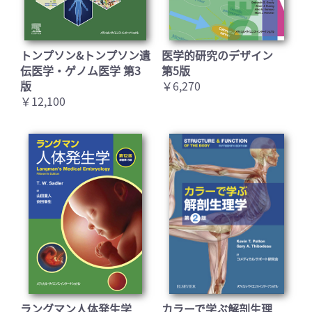
トンプソン&トンプソン遺
医学的研究のデザイン
お買い物を続ける
カートへ進む
伝医学・ゲノム医学 第3
第5版
版
￥6,270
￥12,100
ラングマン人体発生学
カラーで学ぶ解剖生理