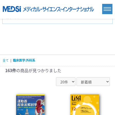
カテゴリー
新刊(直近6ヶ月)(24)
麻酔・集中治療・救急(284)
画像診断・放射線医学(98)
内科総合(27)
マニュアル(39)
医学生・研修医(258)
医学雑誌(585)
生命科学・関連書籍(38)
臨床医学:一般(359)
臨床医学:内科系(407)
臨床医学:外科系(249)
全て
|
臨床医学:外科系
基礎医学(93)
基礎医学関連科学(80)
自然科学(25)
看護学(21)
医療技術(16)
歯科学(3)
163件
の商品が見つかりました
栄養学(0)
薬学(7)
保健・体育(1)
衛生・公衆衛生学(14)
医学一般(91)
マルチメディア(0)