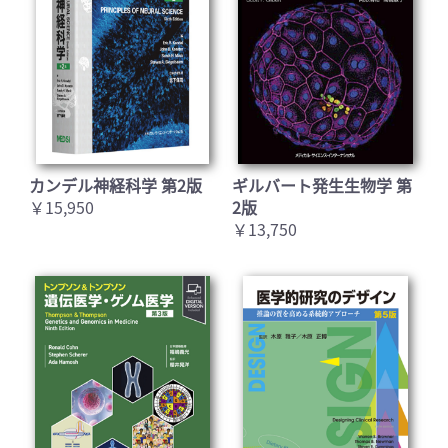
カンデル神経科学 第2版
ギルバート発生生物学 第
￥15,950
2版
￥13,750