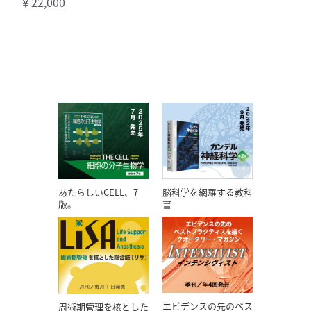
￥22,000
あたらしいCELL、7
脳科学を網羅する教科
版。
書
エビデンスの先のベス
周術期管理を核とした