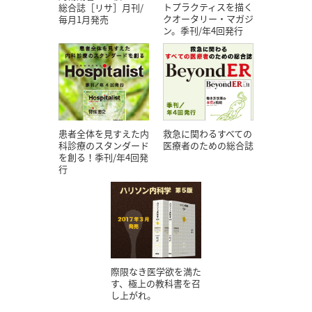
トプラクティスを描く
総合誌［リサ］月刊/
クオータリー・マガジ
毎月1月発売
ン。季刊/年4回発行
患者全体を見すえた内
救急に関わるすべての
科診療のスタンダード
医療者のための総合誌
を創る！季刊/年4回発
行
際限なき医学欲を満た
す、極上の教科書を召
し上がれ。