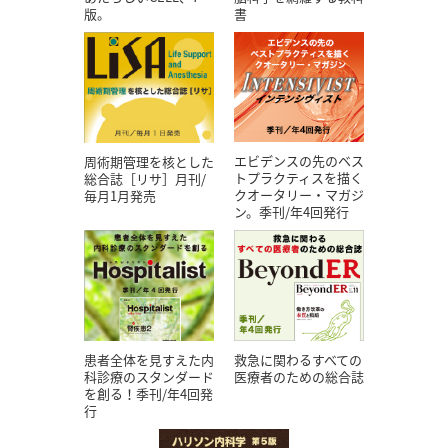
版。
書
エビデンスの先のベス
周術期管理を核とした
トプラクティスを描く
総合誌［リサ］月刊/
クオータリー・マガジ
毎月1月発売
ン。季刊/年4回発行
患者全体を見すえた内
救急に関わるすべての
科診療のスタンダード
医療者のための総合誌
を創る！季刊/年4回発
行