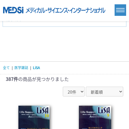
カテゴリー
新刊(直近6ヶ月)(23)
麻酔・集中治療・救急(284)
画像診断・放射線医学(98)
内科総合(27)
マニュアル(39)
医学生・研修医(258)
医学雑誌(585)
生命科学・関連書籍(38)
臨床医学:一般(359)
臨床医学:内科系(407)
臨床医学:外科系(249)
全て
|
医学雑誌
|
LiSA
基礎医学(93)
基礎医学関連科学(80)
自然科学(25)
看護学(21)
医療技術(16)
歯科学(3)
387件
の商品が見つかりました
栄養学(0)
薬学(7)
保健・体育(1)
衛生・公衆衛生学(14)
医学一般(91)
マルチメディア(0)