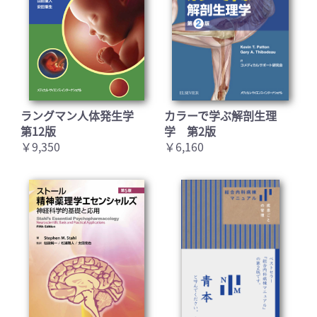
ラングマン人体発生学
カラーで学ぶ解剖生理
第12版
学 第2版
￥9,350
￥6,160