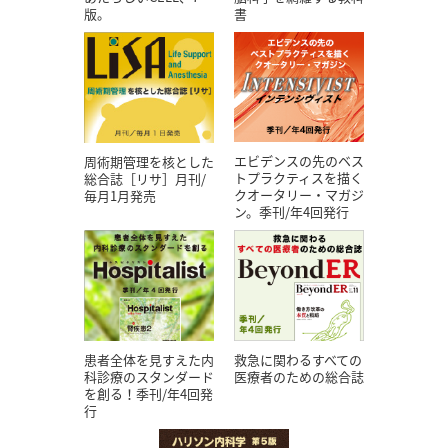
版。
書
エビデンスの先のベス
周術期管理を核とした
トプラクティスを描く
総合誌［リサ］月刊/
クオータリー・マガジ
毎月1月発売
ン。季刊/年4回発行
患者全体を見すえた内
救急に関わるすべての
科診療のスタンダード
医療者のための総合誌
を創る！季刊/年4回発
行