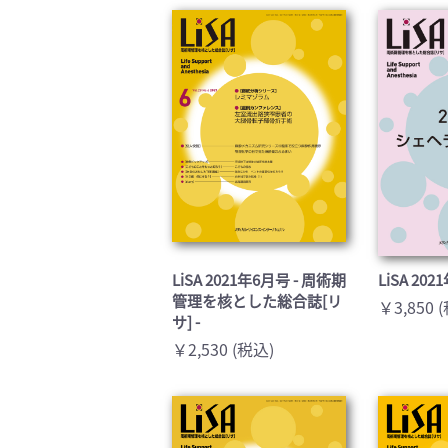
臨床医学:一般(359)
臨床
基礎医学関連科学(80)
自然
歯科学(3)
栄養
衛生・公衆衛生学(14)
医学
LiSA 2021年6月号 - 周術期
LiSA 2
管理を核とした総合誌[リ
￥3,850 
サ] -
￥2,530 (税込)