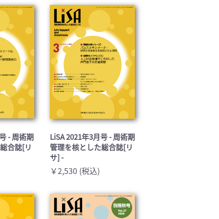
基礎医学(93)
医療技術(16)
保健・体育(1)
月号 - 周術期
LiSA 2021年3月号 - 周術期
総合誌[リ
管理を核とした総合誌[リ
サ] -
￥2,530 (税込)