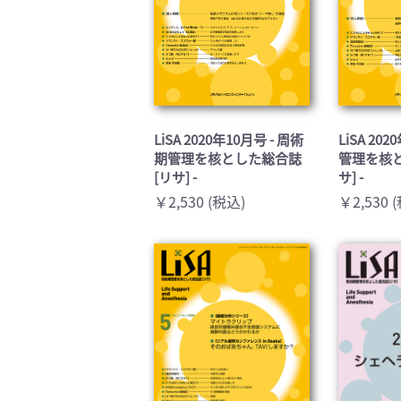
LiSA 2020年10月号 - 周術
LiSA 20
期管理を核とした総合誌
管理を核
[リサ] -
サ] -
￥2,530 (税込)
￥2,530 