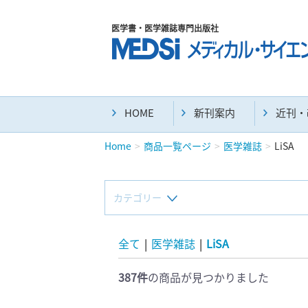
医学書・医学雑誌専門出版社
HOME
新刊案内
近刊・
Home
商品一覧ページ
医学雑誌
LiSA
カテゴリー
新刊(直近6ヶ月)(23)
全て
|
医学雑誌
|
LiSA
387件
の商品が見つかりました
マニュアル(39)