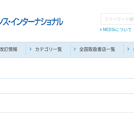
MEDSiについて
改訂情報
カテゴリ一覧
全国取扱書店一覧
麻酔・集中治療・救急(284)
画像診断・放射線医学(98)
医学生・研修医(258)
医学雑誌(585)