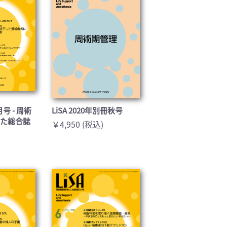
1月号 - 周術
LiSA 2020年別冊秋号
した総合誌
￥4,950 (税込)