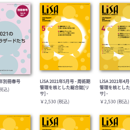
医学:内科系(407)
臨床医学:外科系(249)
科学(25)
看護学(21)
学(0)
薬学(7)
一般(91)
マルチメディア(0)
021年別冊春号
LiSA 2021年5月号 - 周術期
LiSA 2021年4
管理を核とした総合誌[リ
管理を核とした
(税込)
サ] -
サ] -
￥2,530 (税込)
￥2,530 (税込)