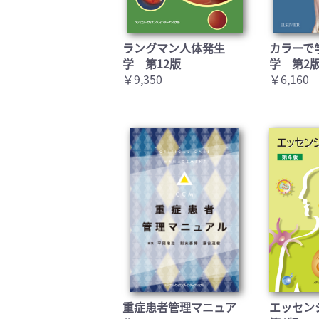
ラングマン人体発生
カラーで
学 第12版
学 第2
￥9,350
￥6,160
重症患者管理マニュア
エッセン