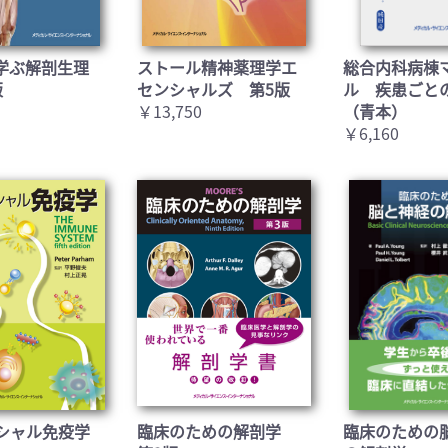
学ぶ解剖生理
ストール精神薬理学エ
総合内科病棟
版
センシャルズ 第5版
ル 疾患ごと
￥13,750
（青本）
￥6,160
シャル免疫学
臨床のための解剖学
臨床のための