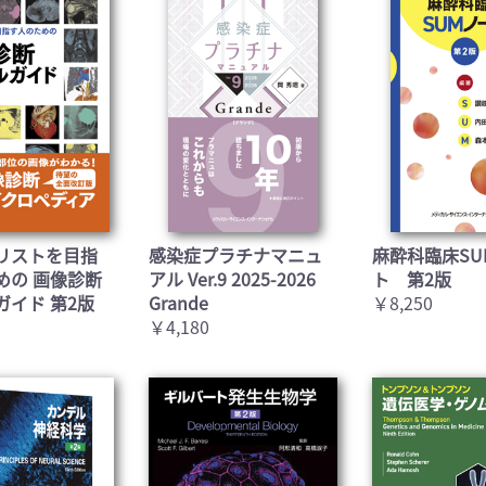
お買い物を続ける
カートへ進む
リストを目指
感染症プラチナマニュ
麻酔科臨床SU
めの 画像診断
アル Ver.9 2025-2026
ト 第2版
ガイド 第2版
Grande
￥8,250
￥4,180