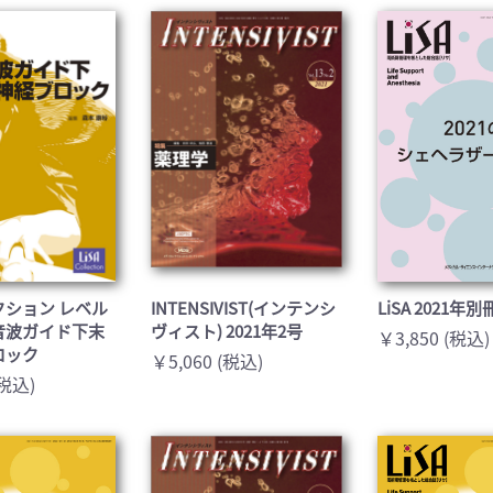
医学:内科系(407)
臨床医学:外科系(249)
科学(25)
看護学(21)
学(0)
薬学(7)
一般(91)
マルチメディア(0)
レクション レベル
INTENSIVIST(インテンシ
LiSA 2021年
音波ガイド下末
ヴィスト) 2021年2号
￥3,850 (税込)
ロック
￥5,060 (税込)
(税込)