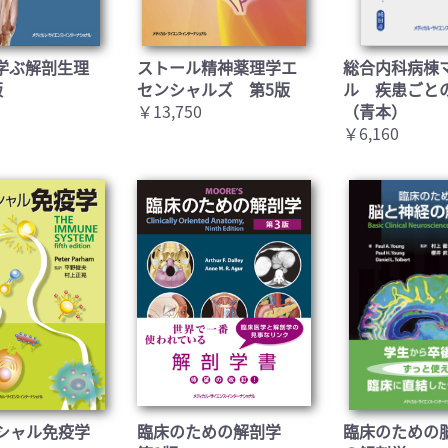
学ぶ解剖生理
ストール精神薬理学エ
総合内科病棟
版
センシャルズ 第5版
ル 疾患ごと
￥13,750
（青本）
￥6,160
シャル免疫学
臨床のための解剖学
臨床のための