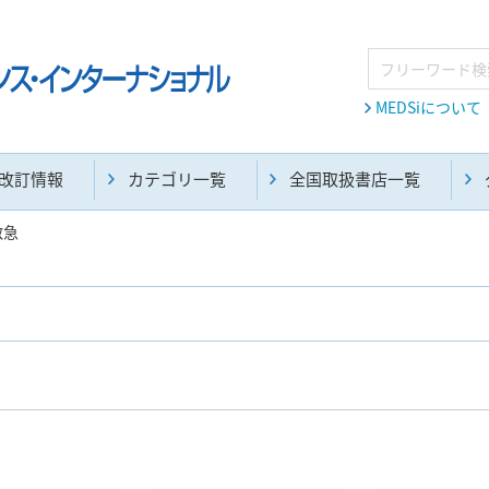
MEDSiについて
改訂情報
カテゴリ一覧
全国取扱書店一覧
救急
麻酔・集中治療・救急(284)
画像診断・放射線医学(98)
医学生・研修医(258)
医学雑誌(585)