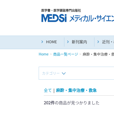
医学書・医学雑誌専門出版社
HOME
新刊案内
近刊・
Home
商品一覧ページ
麻酔・集中治療・
カテゴリー
新刊(直近6ヶ月)(23)
全て
|
麻酔・集中治療・救急
202件
の商品が見つかりました
マニュアル(39)