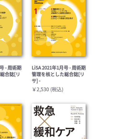
月号 - 周術期
LiSA 2021年1月号 - 周術期
総合誌[リ
管理を核とした総合誌[リ
サ] -
￥2,530 (税込)