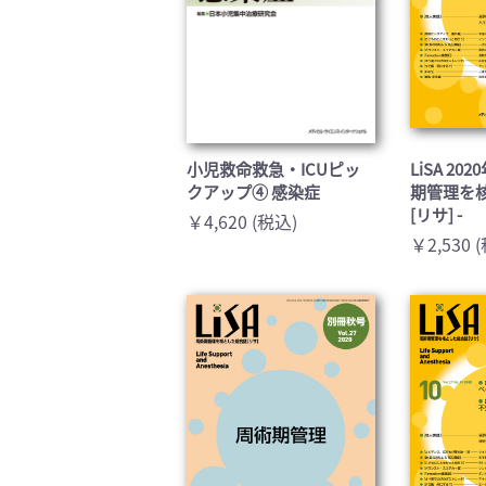
小児救命救急・ICUピッ
LiSA 20
クアップ④ 感染症
期管理を
[リサ] -
￥4,620 (税込)
￥2,530 