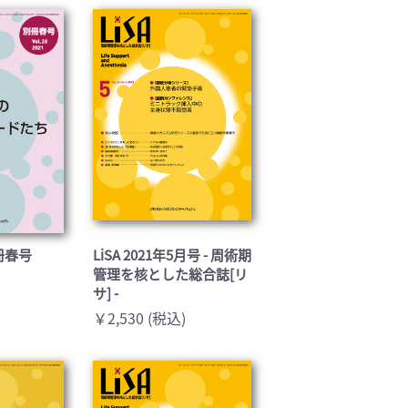
基礎医学(93)
医療技術(16)
保健・体育(1)
別冊春号
LiSA 2021年5月号 - 周術期
管理を核とした総合誌[リ
サ] -
￥2,530 (税込)