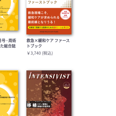
1月号 - 周術
救急×緩和ケア ファース
した総合誌
トブック
￥3,740 (税込)