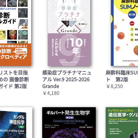
お買い物を続ける
カートへ進む
リストを目指
感染症プラチナマニュ
麻酔科臨床SU
めの 画像診断
アル Ver.9 2025-2026
ト 第2版
ガイド 第2版
Grande
￥8,250
￥4,180