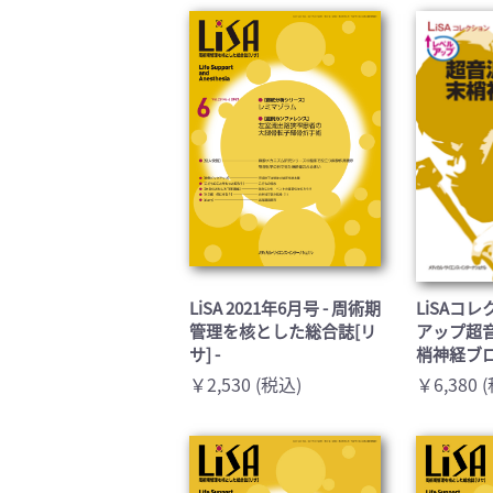
臨床医学:一般(359)
臨床
基礎医学関連科学(80)
自然
歯科学(3)
栄養
衛生・公衆衛生学(14)
医学
LiSA 2021年6月号 - 周術期
LiSAコ
管理を核とした総合誌[リ
アップ超
サ] -
梢神経ブ
￥2,530 (税込)
￥6,380 