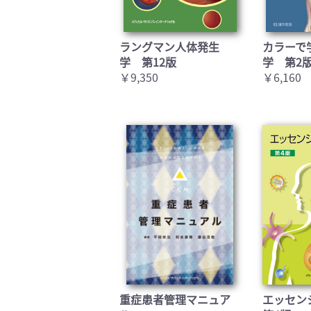
ラングマン人体発生
カラーで
学 第12版
学 第2
￥9,350
￥6,160
重症患者管理マニュア
エッセン