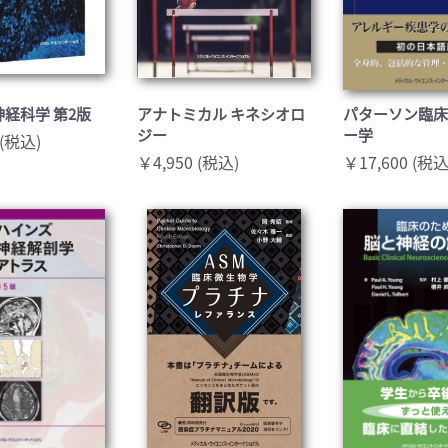
経科学 第2版
アナトミカル キネシオロ
パターソン臨
ジー
ー学
 (税込)
￥4,950 (税込)
￥17,600 (税込