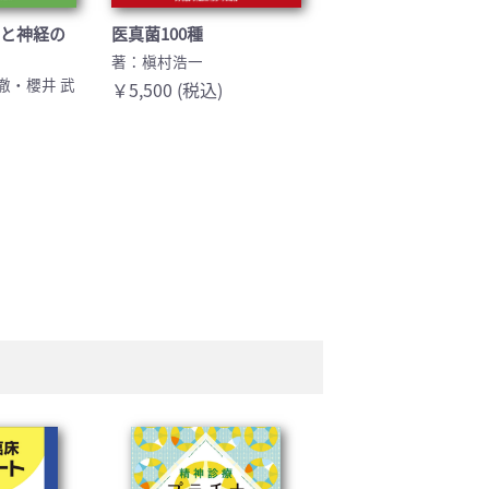
脳と神経の
医真菌100種
著：槇村浩一
徹・櫻井 武
￥5,500 (税込)