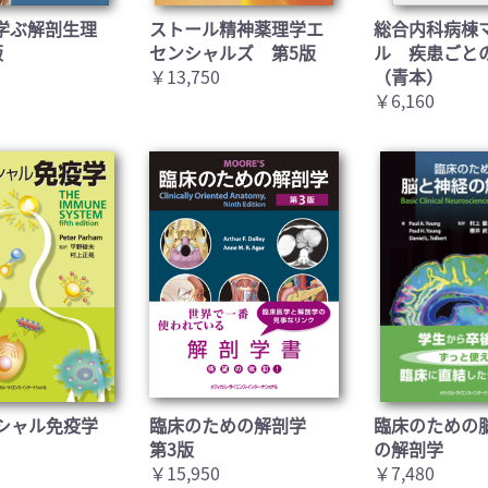
学ぶ解剖生理
ストール精神薬理学エ
総合内科病棟
版
センシャルズ 第5版
ル 疾患ごと
￥13,750
（青本）
￥6,160
シャル免疫学
臨床のための解剖学
臨床のための
第3版
の解剖学
￥15,950
￥7,480