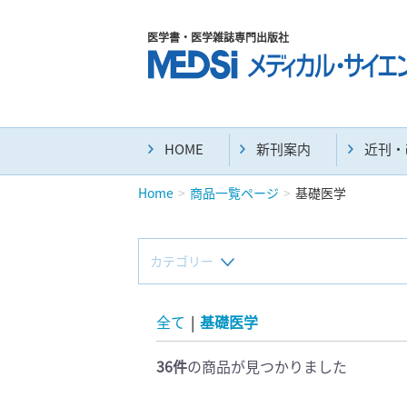
医学書・医学雑誌専門出版社
HOME
新刊案内
近刊・
Home
商品一覧ページ
基礎医学
カテゴリー
新刊(直近6ヶ月)(24)
全て
|
基礎医学
36件
の商品が見つかりました
マニュアル(39)