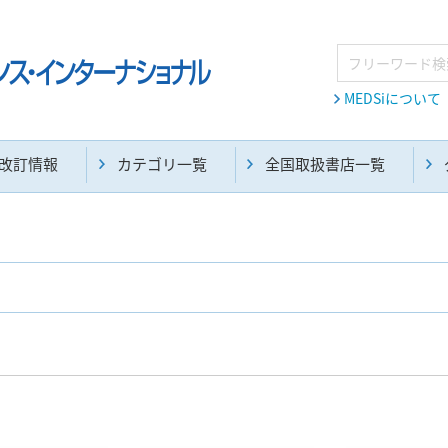
MEDSiについて
改訂情報
カテゴリ一覧
全国取扱書店一覧
麻酔・集中治療・救急(284)
画像診断・放射線医学(98)
医学生・研修医(258)
医学雑誌(585)