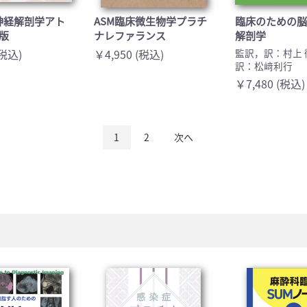
神経解剖学アト
ASM臨床微生物学プラチ
臨床のための
版
ナレファランス
解剖学
(税込)
￥4,950 (税込)
監訳，訳：村上 
訳：松﨑利行
￥7,480 (税込)
1
2
次へ