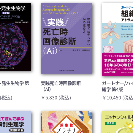
医学:内科系(407)
臨床医学:外科系(249)
科学(25)
看護学(21)
学(0)
薬学(7)
一般(91)
マルチメディア(0)
ト発生生物学 第
実践死亡時画像診断
ガートナー/ハ
（Ai）
織学 第4版
 (税込)
￥5,830 (税込)
￥10,450 (税込