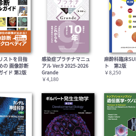
お買い物を続ける
カートへ進む
リストを目指
感染症プラチナマニュ
麻酔科臨床SU
めの 画像診断
アル Ver.9 2025-2026
ト 第2版
ガイド 第2版
Grande
￥8,250
￥4,180