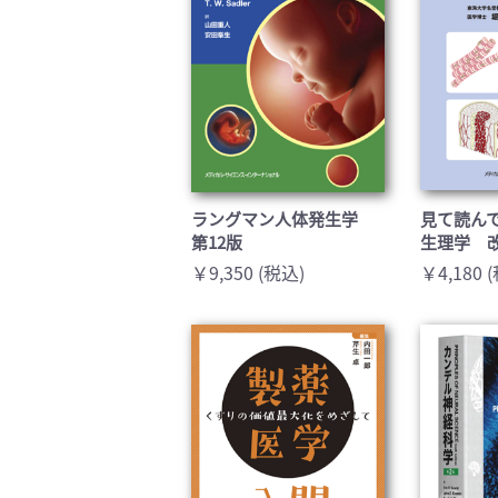
ラングマン人体発生学
見て読ん
第12版
生理学 
￥9,350 (税込)
￥4,180 