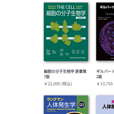
臨床医学:一般(359)
臨床
基礎医学関連科学(80)
自然
歯科学(3)
栄養
衛生・公衆衛生学(14)
医学
細胞の分子生物学 原書第
ギルバー
7版
2版
￥22,000 (税込)
￥13,750