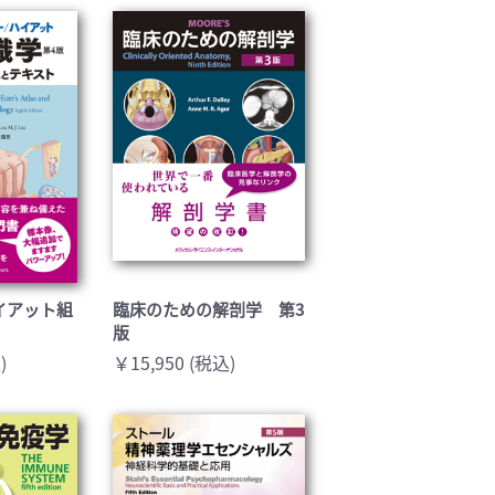
基礎医学(93)
医療技術(16)
保健・体育(1)
イアット組
臨床のための解剖学 第3
版
)
￥15,950 (税込)