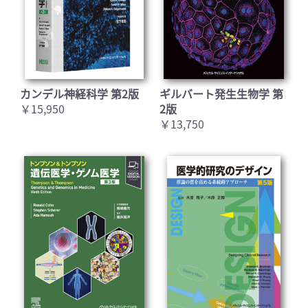
カンデル神経科学 第2版
ギルバート発生生物学 第
￥15,950
2版
￥13,750