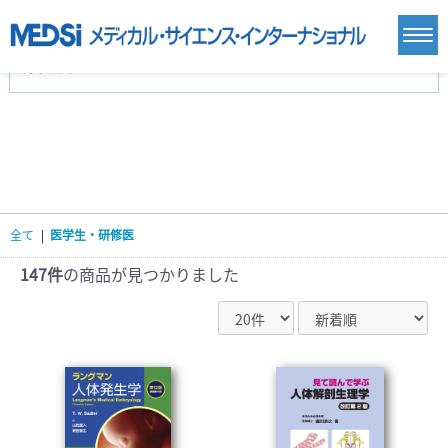
カテゴリー
新刊(直近6ヶ月)(23)
麻酔・集中治療・救急(284)
画像診断・放射線医学(98)
内科総合(27)
マニュアル(39)
医学生・研修医(258)
医学雑誌(585)
生命科学・関連書籍(38)
臨床医学:一般(359)
臨床医学:内科系(407)
臨床医学:外科系(249)
全て
|
医学生・研修医
基礎医学(93)
基礎医学関連科学(80)
自然科学(25)
看護学(21)
医療技術(16)
歯科学(3)
147件
の商品が見つかりました
栄養学(0)
薬学(7)
保健・体育(1)
衛生・公衆衛生学(14)
医学一般(91)
マルチメディア(0)