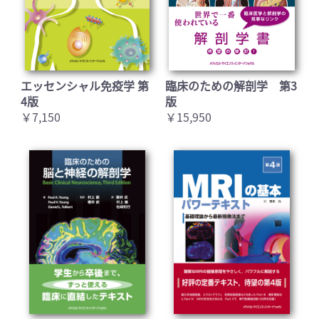
エッセンシャル免疫学 第
臨床のための解剖学 第3
4版
版
￥7,150
￥15,950