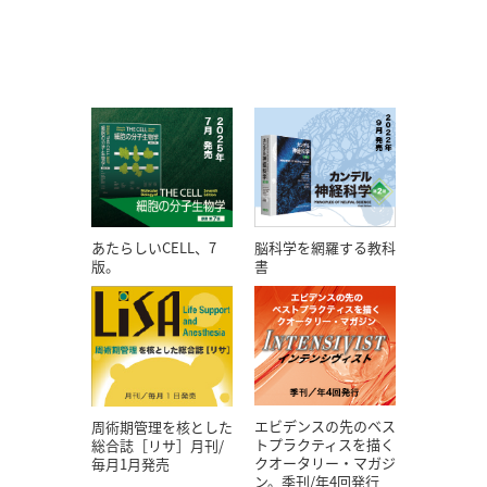
あたらしいCELL、7
脳科学を網羅する教科
版。
書
エビデンスの先のベス
周術期管理を核とした
トプラクティスを描く
総合誌［リサ］月刊/
クオータリー・マガジ
毎月1月発売
ン。季刊/年4回発行