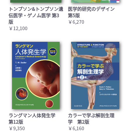
トンプソン&トンプソン遺
医学的研究のデザイン
伝医学・ゲノム医学 第3
第5版
お買い物を続ける
カートへ進む
版
￥6,270
￥12,100
ラングマン人体発生学
カラーで学ぶ解剖生理
第12版
学 第2版
￥9,350
￥6,160