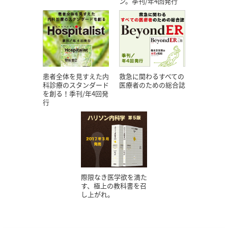
ン。季刊/年4回発行
患者全体を見すえた内
救急に関わるすべての
科診療のスタンダード
医療者のための総合誌
を創る！季刊/年4回発
行
際限なき医学欲を満た
す、極上の教科書を召
し上がれ。