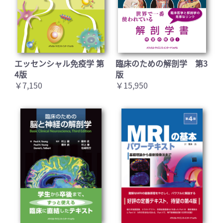
エッセンシャル免疫学 第
臨床のための解剖学 第3
4版
版
￥7,150
￥15,950