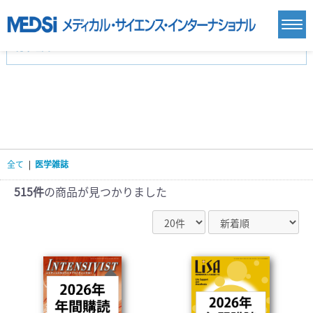
カテゴリー
新刊(直近6ヶ月)(24)
麻酔・集中治療・救急(284)
画像診断・放射線医学(98)
内科総合(27)
マニュアル(39)
医学生・研修医(258)
医学雑誌(585)
生命科学・関連書籍(38)
臨床医学:一般(359)
臨床医学:内科系(407)
臨床医学:外科系(249)
全て
|
医学雑誌
基礎医学(93)
基礎医学関連科学(80)
自然科学(25)
看護学(21)
医療技術(16)
歯科学(3)
515件
の商品が見つかりました
栄養学(0)
薬学(7)
保健・体育(1)
衛生・公衆衛生学(14)
医学一般(91)
マルチメディア(0)