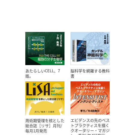
あたらしいCELL、7
脳科学を網羅する教科
版。
書
エビデンスの先のベス
周術期管理を核とした
トプラクティスを描く
総合誌［リサ］月刊/
クオータリー・マガジ
毎月1月発売