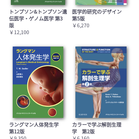
トンプソン&トンプソン遺
医学的研究のデザイン
伝医学・ゲノム医学 第3
第5版
お買い物を続ける
カートへ進む
版
￥6,270
￥12,100
ラングマン人体発生学
カラーで学ぶ解剖生理
第12版
学 第2版
￥9,350
￥6,160