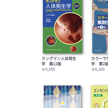
ラングマン人体発生
カラーで
学 第12版
学 第2
￥9,350
￥6,160