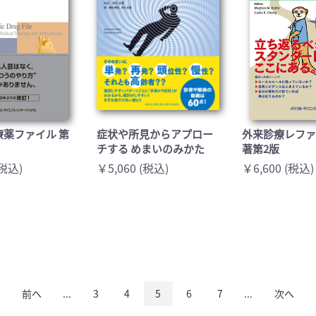
療薬ファイル 第
症状や所見からアプロー
外来診療レファ
チする めまいのみかた
著第2版
(税込)
￥5,060 (税込)
￥6,600 (税込)
前へ
...
3
4
5
6
7
...
次へ