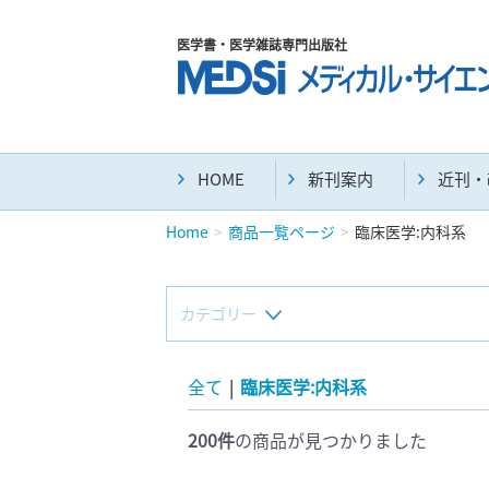
医学書・医学雑誌専門出版社
HOME
新刊案内
近刊・
Home
商品一覧ページ
臨床医学:内科系
カテゴリー
新刊(直近6ヶ月)(24)
全て
|
臨床医学:内科系
200件
の商品が見つかりました
マニュアル(39)