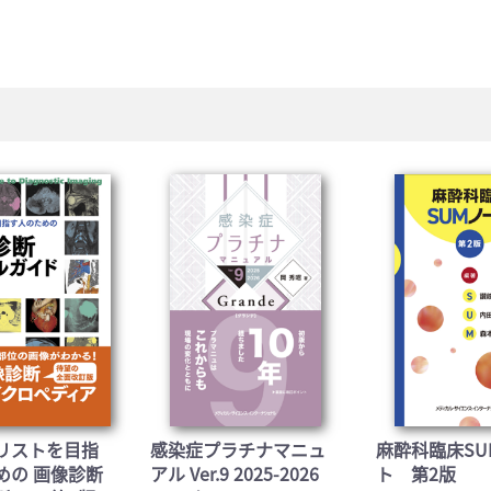
お買い物を続ける
カートへ進む
リストを目指
感染症プラチナマニュ
麻酔科臨床SU
めの 画像診断
アル Ver.9 2025-2026
ト 第2版