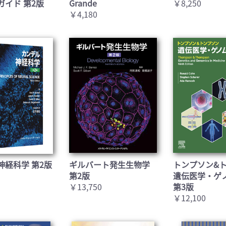
ガイド 第2版
Grande
￥8,250
￥4,180
神経科学 第2版
ギルバート発生生物学
トンプソン&
第2版
遺伝医学・ゲ
￥13,750
第3版
￥12,100