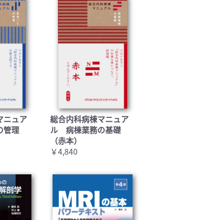
マニュア
総合内科病棟マニュア
の管理
ル 病棟業務の基礎
（赤本）
￥4,840