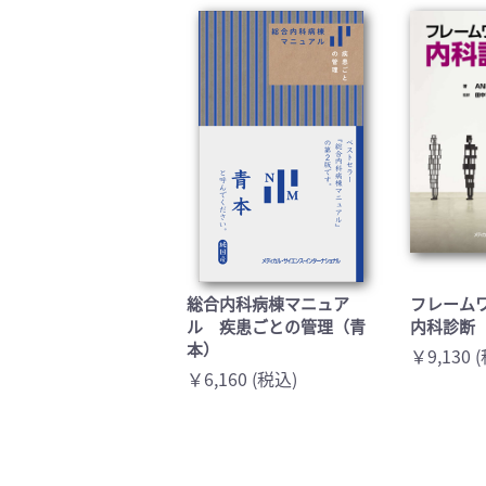
臨床医学:一般(359)
臨床
基礎医学関連科学(80)
自然
歯科学(3)
栄養
衛生・公衆衛生学(14)
医学
総合内科病棟マニュア
フレーム
ル 疾患ごとの管理（青
内科診断
本）
￥9,130 
￥6,160 (税込)