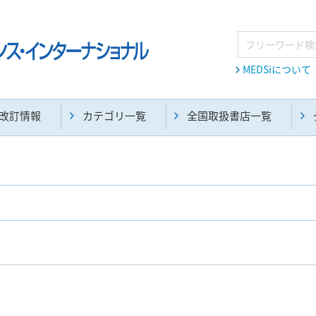
MEDSiについて
改訂情報
カテゴリ一覧
全国取扱書店一覧
麻酔・集中治療・救急(284)
画像診断・放射線医学(98)
医学生・研修医(258)
医学雑誌(585)