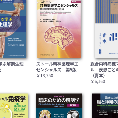
学ぶ解剖生理
ストール精神薬理学エ
総合内科病棟
版
センシャルズ 第5版
ル 疾患ごと
￥13,750
（青本）
￥6,160