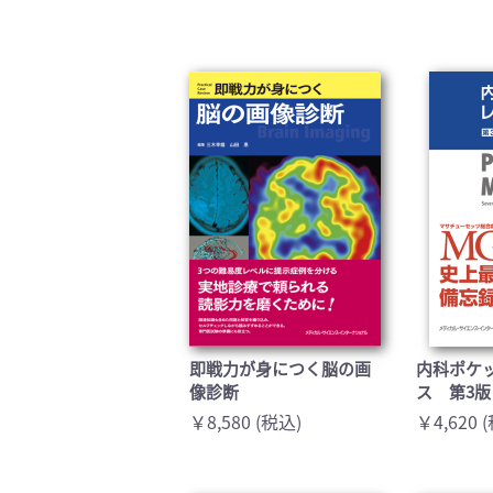
即戦力が身につく脳の画
内科ポケ
像診断
ス 第3版
￥8,580 (税込)
￥4,620 