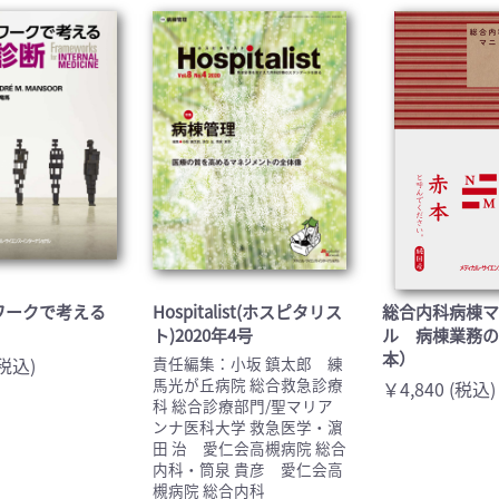
医学:内科系(407)
臨床医学:外科系(249)
科学(25)
看護学(21)
学(0)
薬学(7)
一般(91)
マルチメディア(0)
ワークで考える
Hospitalist(ホスピタリス
総合内科病棟
ト)2020年4号
ル 病棟業務
本）
(税込)
責任編集：小坂 鎮太郎 練
馬光が丘病院 総合救急診療
￥4,840 (税込)
科 総合診療部門/聖マリア
ンナ医科大学 救急医学・濵
田 治 愛仁会高槻病院 総合
内科・筒泉 貴彦 愛仁会高
槻病院 総合内科