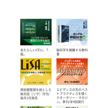
あたらしいCELL、7
脳科学を網羅する教科
版。
書
エビデンスの先のベス
周術期管理を核とした
トプラクティスを描く
総合誌［リサ］月刊/
クオータリー・マガジ
毎月1月発売
ン。季刊/年4回発行