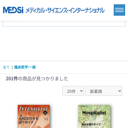
カテゴリー
新刊(直近6ヶ月)(24)
麻酔・集中治療・救急(284)
画像診断・放射線医学(98)
内科総合(27)
マニュアル(39)
医学生・研修医(258)
医学雑誌(585)
生命科学・関連書籍(38)
臨床医学:一般(359)
臨床医学:内科系(407)
臨床医学:外科系(249)
全て
|
臨床医学:一般
基礎医学(93)
基礎医学関連科学(80)
自然科学(25)
看護学(21)
医療技術(16)
歯科学(3)
201件
の商品が見つかりました
栄養学(0)
薬学(7)
保健・体育(1)
衛生・公衆衛生学(14)
医学一般(91)
マルチメディア(0)