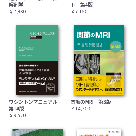
解剖学
ト 第4版
￥7,480
￥7,150
ワシントンマニュアル
関節のMRI 第3版
第14版
￥14,300
￥9,570