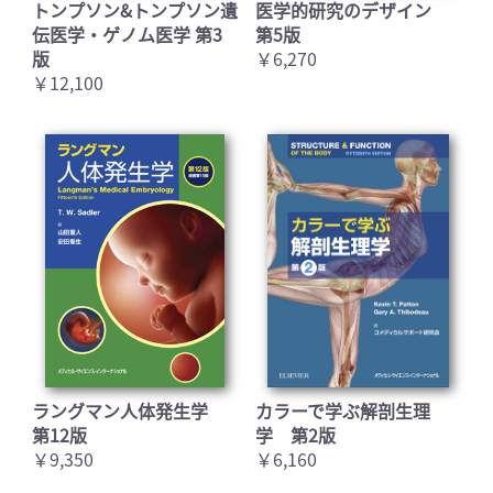
トンプソン&トンプソン遺
医学的研究のデザイン
伝医学・ゲノム医学 第3
第5版
版
￥6,270
お買い物を続ける
カートへ進む
￥12,100
ラングマン人体発生学
カラーで学ぶ解剖生理
第12版
学 第2版
￥9,350
￥6,160