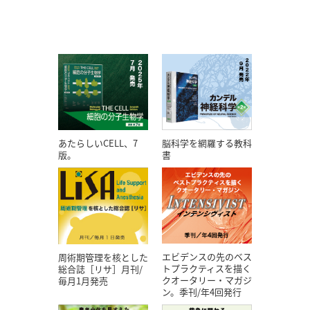
あたらしいCELL、7
脳科学を網羅する教科
版。
書
エビデンスの先のベス
周術期管理を核とした
トプラクティスを描く
総合誌［リサ］月刊/
クオータリー・マガジ
毎月1月発売
ン。季刊/年4回発行