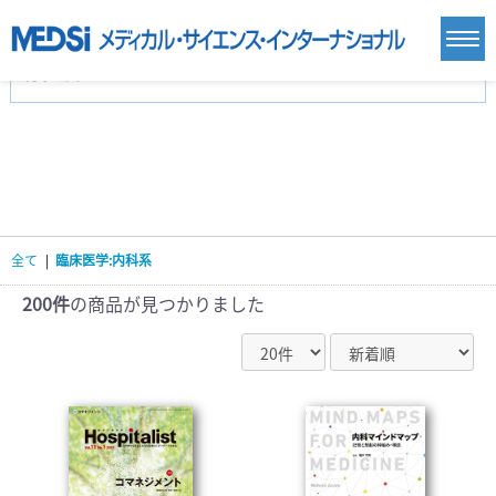
カテゴリー
新刊(直近6ヶ月)(24)
麻酔・集中治療・救急(284)
画像診断・放射線医学(98)
内科総合(27)
マニュアル(39)
医学生・研修医(258)
医学雑誌(585)
生命科学・関連書籍(38)
臨床医学:一般(359)
臨床医学:内科系(407)
臨床医学:外科系(249)
全て
|
臨床医学:内科系
基礎医学(93)
基礎医学関連科学(80)
自然科学(25)
看護学(21)
医療技術(16)
歯科学(3)
200件
の商品が見つかりました
栄養学(0)
薬学(7)
保健・体育(1)
衛生・公衆衛生学(14)
医学一般(91)
マルチメディア(0)