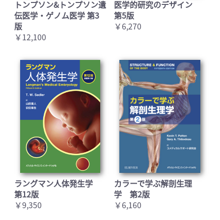
トンプソン&トンプソン遺
医学的研究のデザイン
伝医学・ゲノム医学 第3
第5版
版
￥6,270
お買い物を続ける
カートへ進む
￥12,100
ラングマン人体発生学
カラーで学ぶ解剖生理
第12版
学 第2版
￥9,350
￥6,160