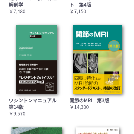
解剖学
ト 第4版
￥7,480
￥7,150
ワシントンマニュアル
関節のMRI 第3版
第14版
￥14,300
￥9,570