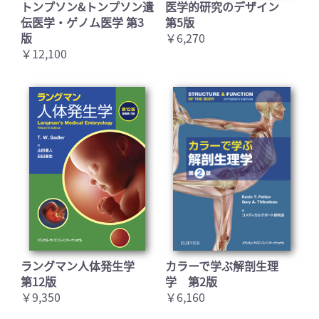
トンプソン&トンプソン遺
医学的研究のデザイン
伝医学・ゲノム医学 第3
第5版
版
￥6,270
お買い物を続ける
カートへ進む
￥12,100
ラングマン人体発生学
カラーで学ぶ解剖生理
第12版
学 第2版
￥9,350
￥6,160