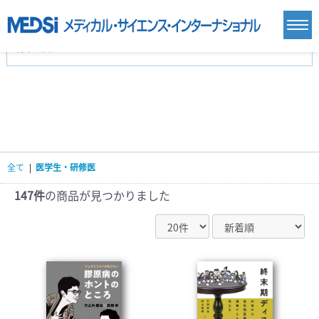
カテゴリー
新刊(直近6ヶ月)(23)
麻酔・集中治療・救急(284)
画像診断・放射線医学(98)
内科総合(27)
マニュアル(39)
医学生・研修医(258)
医学雑誌(585)
生命科学・関連書籍(38)
臨床医学:一般(359)
臨床医学:内科系(407)
臨床医学:外科系(249)
全て
|
医学生・研修医
基礎医学(93)
基礎医学関連科学(80)
自然科学(25)
看護学(21)
医療技術(16)
歯科学(3)
147件
の商品が見つかりました
栄養学(0)
薬学(7)
保健・体育(1)
衛生・公衆衛生学(14)
医学一般(91)
マルチメディア(0)