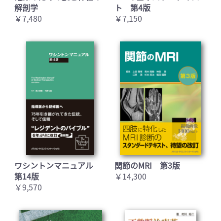
解剖学
ト 第4版
￥7,480
￥7,150
ワシントンマニュアル
関節のMRI 第3版
第14版
￥14,300
￥9,570