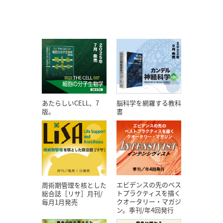
あたらしいCELL、7
脳科学を網羅する教科
版。
書
エビデンスの先のベス
周術期管理を核とした
トプラクティスを描く
総合誌［リサ］月刊/
クオータリー・マガジ
毎月1月発売
ン。季刊/年4回発行