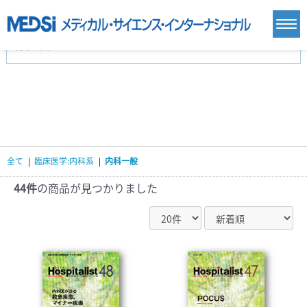
カテゴリー
新刊(直近6ヶ月)(24)
麻酔・集中治療・救急(284)
画像診断・放射線医学(98)
内科総合(27)
マニュアル(39)
医学生・研修医(258)
医学雑誌(585)
生命科学・関連書籍(38)
臨床医学:一般(359)
臨床医学:内科系(407)
臨床医学:外科系(249)
全て
|
臨床医学:内科系
|
内科一般
基礎医学(93)
基礎医学関連科学(80)
自然科学(25)
看護学(21)
医療技術(16)
歯科学(3)
44件
の商品が見つかりました
栄養学(0)
薬学(7)
保健・体育(1)
衛生・公衆衛生学(14)
医学一般(91)
マルチメディア(0)