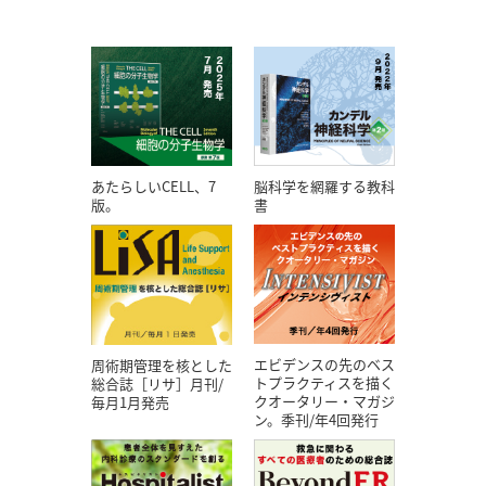
あたらしいCELL、7
脳科学を網羅する教科
版。
書
エビデンスの先のベス
周術期管理を核とした
トプラクティスを描く
総合誌［リサ］月刊/
クオータリー・マガジ
毎月1月発売
ン。季刊/年4回発行