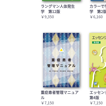
ラングマン人体発生
カラーで
学 第12版
学 第2
￥9,350
￥6,160
重症患者管理マニュア
エッセン
ル
第4版
￥7,150
￥7,150