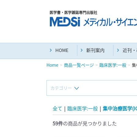
医学書・医学雑誌専門出版社
HOME
新刊案内
近刊・
Home
商品一覧ページ
臨床医学:一般
集
カテゴリー
新刊(直近6ヶ月)(24)
全て
|
臨床医学:一般
|
集中治療医学(IC
59件
の商品が見つかりました
マニュアル(39)