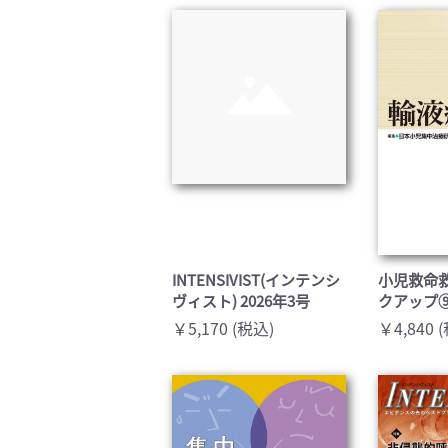
臨床医学:一般(359)
臨床
基礎医学関連科学(80)
自然
歯科学(3)
栄養
衛生・公衆衛生学(14)
医学
INTENSIVIST(インテンシ
小児救命救
ヴィスト) 2026年3号
クアップ
￥5,170 (税込)
￥4,840 