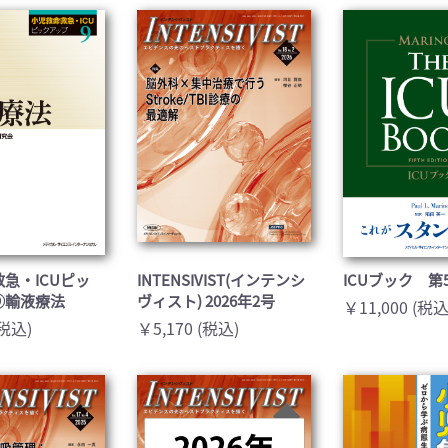
医学:内科系(407)
臨床医学:外科系(249)
科学(25)
看護学(21)
学(0)
薬学(7)
一般(91)
マルチメディア(0)
急・ICUピッ
INTENSIVIST(インテンシ
ICUブック 第
⑨輸液療法
ヴィスト) 2026年2号
￥11,000 (税込
(税込)
￥5,170 (税込)