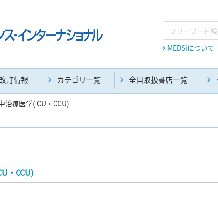
MEDSiについて
改訂情報
カテゴリ一覧
全国取扱書店一覧
中治療医学(ICU・CCU)
麻酔・集中治療・救急(284)
画像診断・放射線医学(98)
U・CCU)
医学生・研修医(258)
医学雑誌(585)