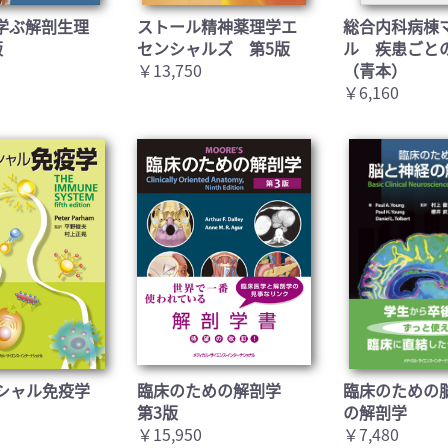
学ぶ解剖生理
ストール精神薬理学エ
総合内科病棟
版
センシャルズ 第5版
ル 疾患ごと
￥13,750
（青本）
￥6,160
シャル免疫学
臨床のための解剖学
臨床のための
第3版
の解剖学
￥15,950
￥7,480