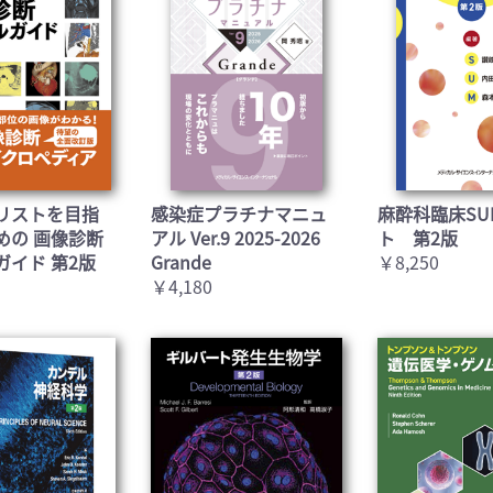
お買い物を続ける
カートへ進む
リストを目指
感染症プラチナマニュ
麻酔科臨床SU
めの 画像診断
アル Ver.9 2025-2026
ト 第2版
ガイド 第2版
Grande
￥8,250
￥4,180